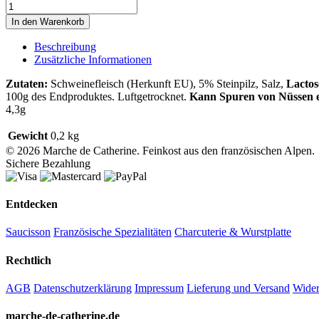
Luftgetrocknete
französische
In den Warenkorb
Salami
mit
Beschreibung
Steinpilz
Zusätzliche Informationen
Menge
Zutaten:
Schweinefleisch (Herkunft EU), 5% Steinpilz, Salz,
Lactos
100g des Endproduktes. Luftgetrocknet.
Kann Spuren von Nüssen 
4,3g
Gewicht
0,2 kg
© 2026 Marche de Catherine. Feinkost aus den französischen Alpen.
Sichere Bezahlung
Entdecken
Saucisson
Französische Spezialitäten
Charcuterie & Wurstplatte
Rechtlich
AGB
Datenschutzerklärung
Impressum
Lieferung und Versand
Wider
marche-de-catherine.de